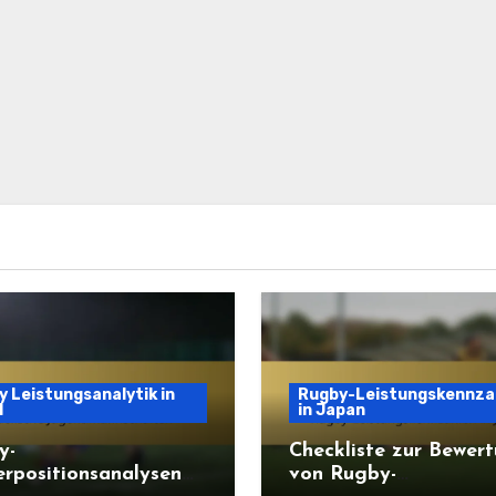
 Leistungsanalytik in
Rugby-Leistungskennza
l
in Japan
y-
Checkliste zur Bewer
erpositionsanalysen
von Rugby-