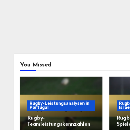
You Missed
Rugby-Leistungsanalysen in
Rugby
Portugal
Israe
Rugby-
Rugb
Teamleistungskennzahlen
Spiel