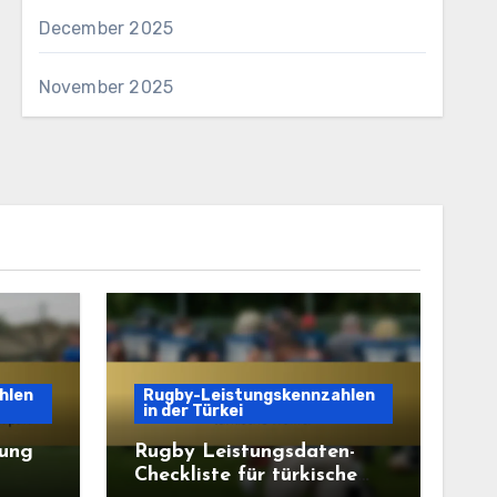
December 2025
November 2025
hlen
Rugby-Leistungskennzahlen
in der Türkei
tung
Rugby Leistungsdaten-
Checkliste für türkische