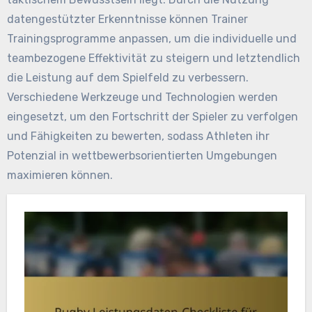
datengestützter Erkenntnisse können Trainer
Trainingsprogramme anpassen, um die individuelle und
teambezogene Effektivität zu steigern und letztendlich
die Leistung auf dem Spielfeld zu verbessern.
Verschiedene Werkzeuge und Technologien werden
eingesetzt, um den Fortschritt der Spieler zu verfolgen
und Fähigkeiten zu bewerten, sodass Athleten ihr
Potenzial in wettbewerbsorientierten Umgebungen
maximieren können.