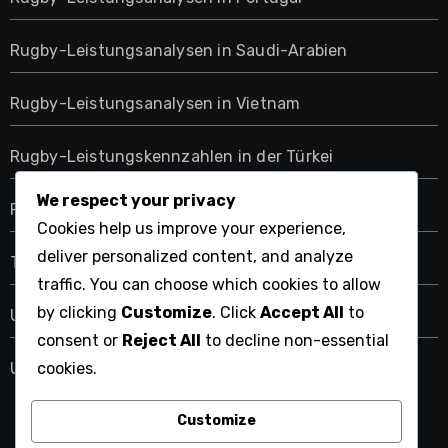
Rugby-Leistungsanalysen in Saudi-Arabien
Rugby-Leistungsanalysen in Vietnam
Rugby-Leistungskennzahlen in der Türkei
We respect your privacy
Rugby-Leistungskennzahlen in Japan
Cookies help us improve your experience,
deliver personalized content, and analyze
Tschechische Rugby-Leistungsanalytik
traffic. You can choose which cookies to allow
by clicking
Customize
. Click
Accept All
to
Ukrainische Rugby-Leistungsanalysen
consent or
Reject All
to decline non-essential
Ungarische Rugby-Leistungsanalysen
cookies.
Customize