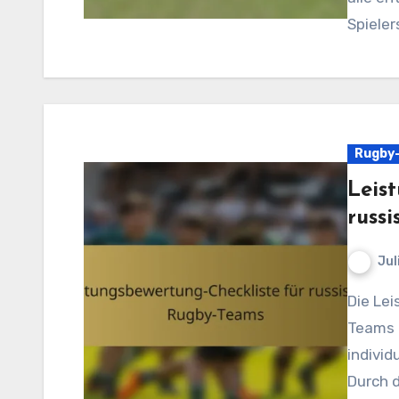
Spieler
Rugby-
Leis
russ
Jul
Die Leistungsbewertungsliste für russische Rugby-
Teams i
individ
Durch d