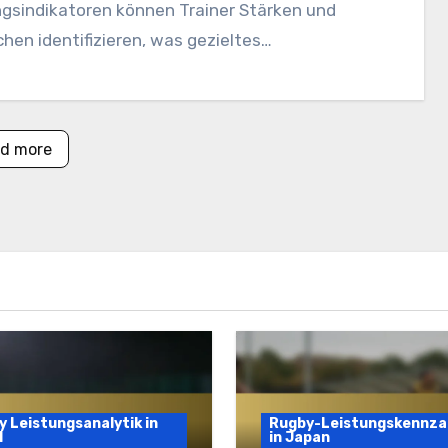
ngsindikatoren können Trainer Stärken und
en identifizieren, was gezieltes…
d more
 Leistungsanalytik in
Rugby-Leistungskennza
l
in Japan