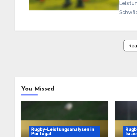
Leistu
Schwäch
Rea
You Missed
Rugby-Leistungsanalysen in
Rugby
Portugal
Israe