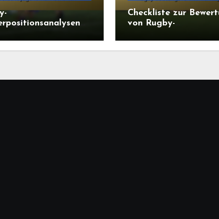
y-
Checkliste zur Bewer
erpositionsanalysen
von Rugby-
sraelische
Leistungskennzahlen 
ndmannschaften
Japan