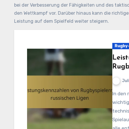
bei der Verbesserung der Fähigkeiten und des taktisc
den Wettkampf vor. Darüber hinaus kann die richtig
Leistung auf dem Spielfeld weiter steigern.
Rugby-
Leis
Rugb
Jul
In den russischen Rugby-Ligen umfassen die
wichtig
techni
Spielau
alle en