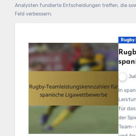
Analysten fundierte Entscheidungen treffen, die sow
Feld verbessern.
Rugby 
Rugb
span
Jul
In spanischen Ligawettbewerben sind
Leistu
für das
der Spi
Team- u
und An