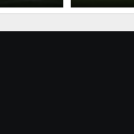
sraelische
Leistungskennzahlen 
ndmannschaften
Japan