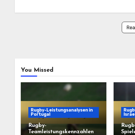
Rea
You Missed
Rugby-Leistungsanalysen in
Rugby
Portugal
Israe
Rugby-
Rugb
Teamleistungskennzahlen
Spiel