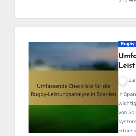
Rugby 
Umfa
Leis
Jul
In Spanien dient die Analyse der Rugby-Leistung als
wichtig
von Spi
system
Fitness