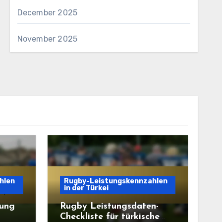
December 2025
November 2025
hlen
Rugby-Leistungskennzahlen
in der Türkei
tung
Rugby Leistungsdaten-
Checkliste für türkische