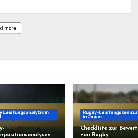
d more
 Leistungsanalytik in
Rugby-Leistungskennza
l
in Japan
y-
Checkliste zur Bewer
erpositionsanalysen
von Rugby-